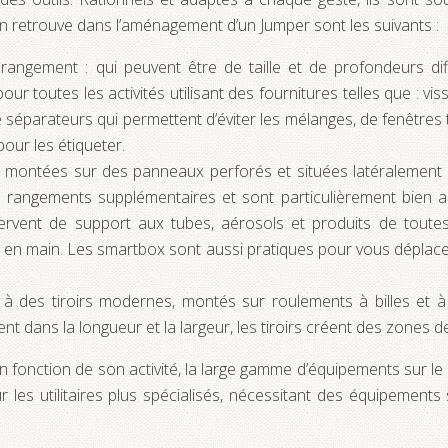
on retrouve dans l’aménagement d’un Jumper sont les suivants :
rangement : qui peuvent être de taille et de profondeurs dif
our toutes les activités utilisant des fournitures telles que : v
 séparateurs qui permettent d’éviter les mélanges, de fenêtres
pour les étiqueter.
 montées sur des panneaux perforés et situées latéralement 
rangements supplémentaires et sont particulièrement bien a
es servent de support aux tubes, aérosols et produits de tout
ise en main. Les smartbox sont aussi pratiques pour vous déplacer
 des tiroirs modernes, montés sur roulements à billes et à
ent dans la longueur et la largeur, les tiroirs créent des zone
 en fonction de son activité, la large gamme d’équipements sur
 les utilitaires plus spécialisés, nécessitant des équipements 