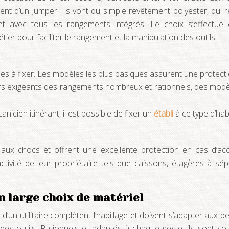
t d’un Jumper. Ils vont du simple revêtement polyester, qui r
let avec tous les rangements intégrés. Le choix s’effectue
er pour faciliter le rangement et la manipulation des outils.
iles à fixer. Les modèles les plus basiques assurent une protect
rs exigeants des rangements nombreux et rationnels, des modèl
.
icien itinérant, il est possible de fixer un
établi
à ce type d’habi
 aux chocs et offrent une excellente protection en cas d’acc
vité de leur propriétaire tels que caissons, étagères à sépar
 large choix de matériel
’un utilitaire complètent l’habillage et doivent s’adapter aux bes
 des outils. Rationnels et adaptés à chaque geste, ils sont sou